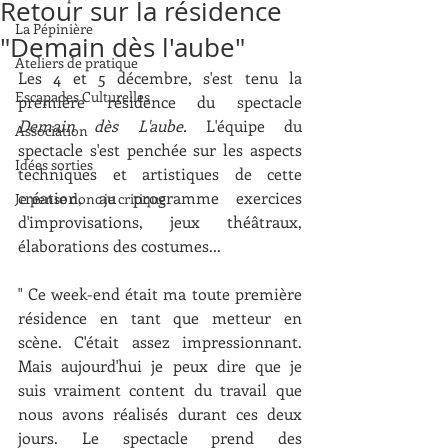
Retour sur la résidence
La Pépinière
"Demain dès l'aube"
Ateliers de pratique
Les 4 et 5 décembre, s'est tenu la 
Escapades Culturelles
première résidence du spectacle 
Demain dès L'aube.
 L'équipe du 
Association
spectacle s'est penchée sur les aspects 
Idées sorties
techniques et artistiques de cette 
création, au programme exercices 
Je pense donc je critique
d'improvisations, jeux théâtraux, 
élaborations des costumes...
" Ce week-end était ma toute première 
résidence en tant que metteur en 
scène. C'était assez impressionnant. 
Mais aujourd'hui je peux dire que je 
suis vraiment content du travail que 
nous avons réalisés durant ces deux 
jours. Le spectacle prend des 