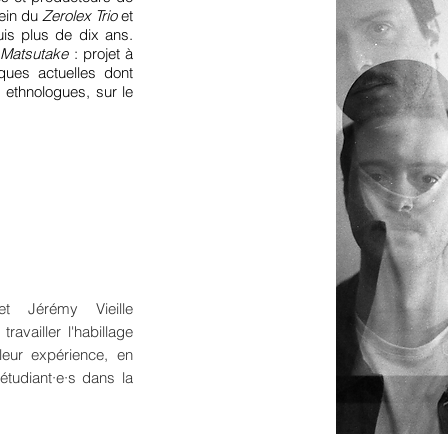
sein du
Zerolex Trio
et
uis plus de dix ans.
t
Matsutake
: projet à
ques actuelles dont
s ethnologues, sur le
 Jérémy Vieille
availler l'habillage
leur expérience, en
étudiant·e·s dans la