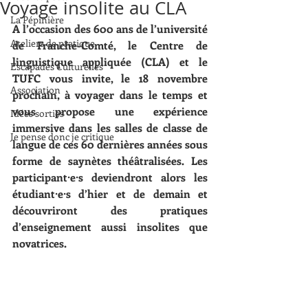
Voyage insolite au CLA
La Pépinière
A l’occasion des 600 ans de l’université 
Ateliers de pratique
de Franche-Comté, le Centre de 
linguistique appliquée (CLA) et le 
Escapades Culturelles
TUFC vous invite, le 18 novembre 
Association
prochain, à voyager dans le temps et 
vous propose une expérience 
Idées sorties
immersive dans les salles de classe de 
Je pense donc je critique
langue de ces 60 dernières années sous 
forme de saynètes théâtralisées. Les 
participant·e·s deviendront alors les 
étudiant·e·s d’hier et de demain et 
découvriront des pratiques 
d’enseignement aussi insolites que 
novatrices.