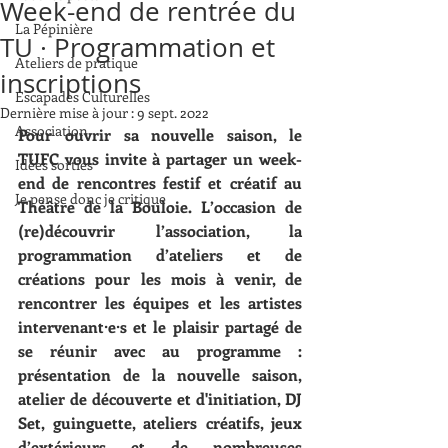
Week-end de rentrée du
La Pépinière
TU · Programmation et
Ateliers de pratique
inscriptions
Escapades Culturelles
Dernière mise à jour :
9 sept. 2022
Association
Pour ouvrir sa nouvelle saison, le 
TUFC vous invite à partager un week-
Idées sorties
end de rencontres festif et créatif au 
Je pense donc je critique
Théâtre de la Bouloie. L’occasion de 
(re)découvrir l’association, la 
programmation d’ateliers et de 
créations pour les mois à venir, de 
rencontrer les équipes et les artistes 
intervenant·e·s et le plaisir partagé de 
se réunir avec au programme : 
présentation de la nouvelle saison, 
atelier de découverte et d'initiation, DJ 
Set, guinguette, ateliers créatifs, jeux 
d’extérieurs et de nombreuses 